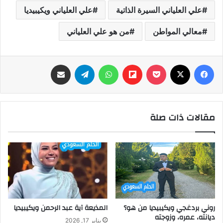
علي العلياني السيرة الذاتية
علي العلياني ويكيبيديا
معالي المواطن
من هو علي العلياني
فيسبوك
‫X
‫Pocket
Flipboard
واتساب
تيلقرام
مشاركة عبر البريد
مقالات ذات صلة
روني بردغجي ويكيبيديا من هو؟
المذيعة آية عبد الرحمن ويكيبيديا
ديانته، عمره، وزوجته
يناير 17, 2026