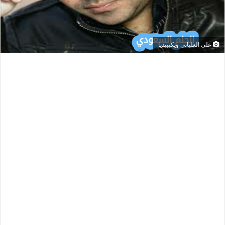
علي العلياني ويكيبيديا