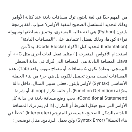
من المهم جدًا في لغة بايثون ترك مسافات بادئة عند كتابة الأوامر
وذلك لتحديد التسلسل الصحيح لتنفيذ الأوامر؟ صواب. لغة برمجة
بايثون (Python) هي لغة عالية المستوى، وتتميز ببساطتها وسهولة
قراءة كودها، وذلك بفضل اعتمادها على “المسافات البادئة”
(Indentation) لتحديد كتل الأكواد (Code Blocks)، بدلاً من
استخدام الأقواس المتعرجة { } مثلما تفعل لغات أخرى مثل C++ أو
Java. المسافة البادئة هي المسافة التي تُترك في بداية السطر
البرمجي، وعادةً تكون 4 مسافات أو مفتاح تبويب واحد (Tab). هذه
المسافات ليست مجرد تجميل للكود، بل هي جزء من بناء الجملة
الأساسي (Syntax) لأوامر بايثون. فعلى سبيل المثال، داخل دالة
معرّفة (Function Definition)، أو حلقة تكرار (Loop)، أو شرط
(Conditional Statement)، يجب وضع مسافة بادئة في بداية كل
الأوامر التي تتبع هيكل الشرط أو التكرار. إذا لم يتم ترك المسافة
البادئة بالشكل الصحيح، فسيصدر المترجم (Interpreter) “خطأ في
بناء الجملة” (Syntax Error) ولن يعمل البرنامج. مثال توضيحي: