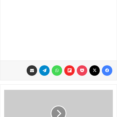
فيسبوك
‫X
‫Pocket
Flipboard
واتساب
تيلقرام
مشاركة عبر البريد
ذا
اشترك
8
أشخاص
في