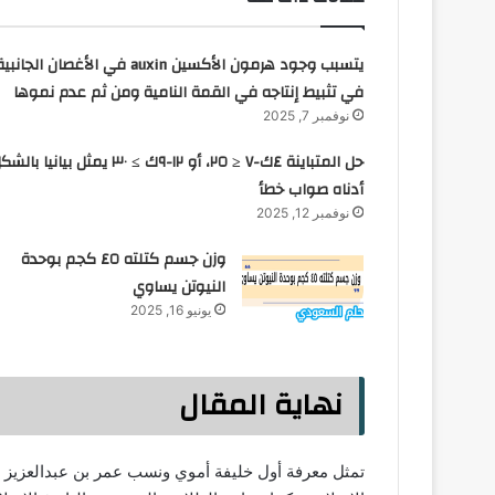
يتسبب وجود هرمون الأكسين auxin في الأغصان الجانبي
في تثبيط إنتاجه في القمة النامية ومن ثم عدم نموها
نوفمبر 7, 2025
حل المتباينة ٤ك-٧ ≤ ٢٥، أو ١٢-٩ك ≥ ٣٠ يمثل بيانيا بال
أدناه صواب خطأ
نوفمبر 12, 2025
وزن جسم كتلته ٤٥ كجم بوحدة
النيوتن يساوي
يونيو 16, 2025
نهاية المقال
تمثل معرفة أول خليفة أموي ونسب عمر بن عبدالعزيز جزء