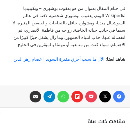
في ختام المقال بعنوان من هو يعقوب بوشهري – ويكيبيديا
Wikipedia اليوم، يعقوب بوشهري شخصية لافتة في عالم
السوشيال ميديا، ومشواره حافل بالنجاحات والقصص المثيرة، لا
سيما في جانب حياته الخاصة. زواجه من فاطمة الأنصاري، ثم
انفصاله عنها، جذب انتباه الجمهور، وما زال يشغل حيزًا كبيرًا من
الاهتمام. سواء كنت من متابعيه أو مهتمًا بالمؤثرين في الخليج.
شاهد ايضا:
الآن ما سبب أحرق مقبرة السويد | عصام زهر الدين
فيسبوك
‫X
‫Pocket
Flipboard
واتساب
تيلقرام
مشاركة عبر البريد
مقالات ذات صلة