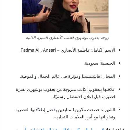
زوجة يعقوب بوشهري فاطمة الأنصاري السيرة الذاتية
الاسم الكامل: فاطمة الأنصاري – Fatima Al , Ansari.
الجنسية: سعودية.
المجال: فاشينيستا ومؤثرة في عالم الجمال والموضة.
علاقتها بيعقوب: كانت متزوجة من يعقوب بوشهري لفترة
قصيرة، قبل إعلان الانفصال رسميًا.
الشهرة: حصدت ملايين المتابعين بفضل إطلالاتها العصرية
وتعاوناتها مع أبرز العلامات التجارية.
شاهد ايضا:
لامين يامال ويكيبيديا: الموهبة الصاعدة التي أبهرت