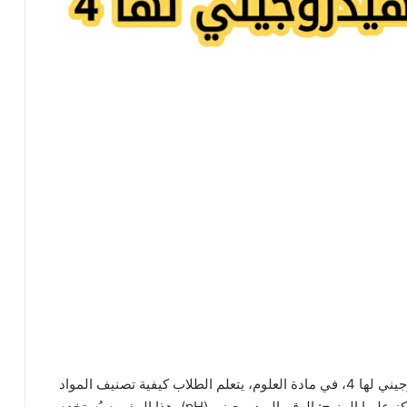
يصنف الطماطم من المواد الحمضية لأن الرقم الهيدروجيني لها 4، في مادة العلوم، يتعلم الطلاب كيفية تصنيف المواد
بحسب خصائصها الكيميائية، ومن أهم المفاهيم التي يُركز عليها المنهج: الرقم الهيدروجيني (pH). هذا المفهوم يُستخدم