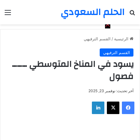
الحلم السعودي
بحث عن
الق
الرئيسية
/
القسم الترفيهي
القسم الترفيهي
يسود في المناخ المتوسطي ………
فصول
آخر تحديث: نوفمبر 23, 2025
فيسبوك
‫X
لينكدإن