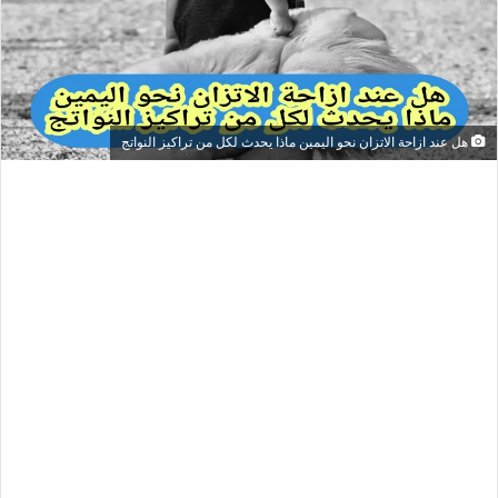
هل عند ازاحة الاتزان نحو اليمين ماذا يحدث لكل من تراكيز النواتج