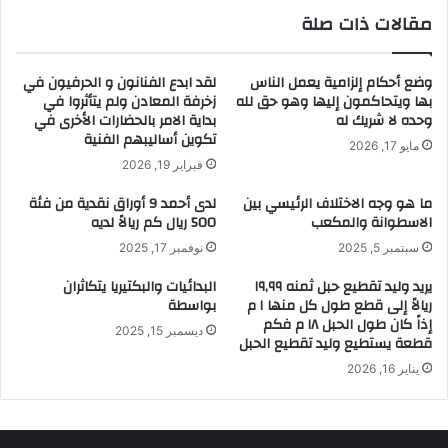
مقالات ذات صلة
وضع أحكام إلزامية يعمل الناس
لقد ابدع الفنانون و الحرفيون في
بها ويتحاكمون إليها وهو حق لله
زخرفة المعادن ولم يتأثروا في
وحده لا شريك له
بداية الامر بالحضارات الأخرى في
تكوين أساليبهم الفنية
مايو 17, 2026
فبراير 19, 2026
ما هو وجه الاختلاف الرئيسي بين
لدى أحمد 9 أوراق نقدية من فئة
الاسطوانة والمكعب
500 ريال كم ريالاً لديه
سبتمبر 5, 2025
نوفمبر 17, 2025
يريد وليد تقطيع حبل ثمنه ١٩,٩٩
البدائيات والبكتيريا يتكاثران
ريالاً إلى قطع طول كل منها ١ م
بواسطة
إذاً كان طول الحبل ١٨ م فكم
ديسمبر 15, 2025
قطعة يستطيع وليد تقطيع الحبل
يناير 16, 2026