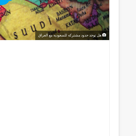
هل توجد حدود مشتركه للسعوديه مع العراق