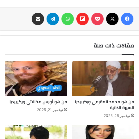
فيسبوك
‫X
‫Pocket
Flipboard
واتساب
تيلقرام
مشاركة عبر البريد
مقالات ذات صلة
من هو محمد المقرمي ويكيبيديا
من هو أويس مخللاتي ويكيبيديا
السيرة الذاتية
نوفمبر 21, 2025
نوفمبر 26, 2025