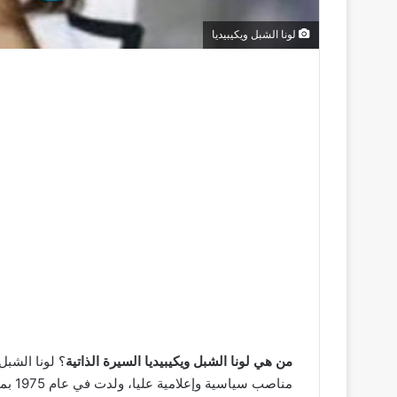
لونا الشبل ويكيبيديا
من هي لونا الشبل ويكيبيديا السيرة الذاتية
؟ لونا الشبل
مناصب سياسية وإعلامية عليا، ولدت في عام 1975 بمدينة السويداء في سوريا لعائلة من الطائفة الدرزية.