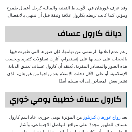
وقد عرف غورهان في الأوساط التقنية والمالية كرجل أعمال طموح
ومؤثر، كما كانت تربطه بكارول علاقة وثيقة قبل أن تنتهي بالانفصال.
ديانة كارول عساف
رغم عدم إعلانها الرسمي عن ديانتها، فإن صورها التي ظهرت فيها
بالحجاب على حسابها على إنستقرام، أثارت تساؤلات كثيرة. وبحسب
هذه الصور والمصادر المقربة، يُعتقد أن كارول عساف تعتنق الديانة
الإسلامية، أو على الأقل دخلت الإسلام بعد زواجها من غورهان، الذي
تشير بعض المصادر إلى أنه مسلم أيضًا.
كارول عساف خطيبة يومي خوري
بعد
زواج غورهان كيزيلوز
من المؤثرة يومي خوري، عاد اسم كارول
عساف للظهور مجددًا على مواقع التواصل الاجتماعي. وأشار
المتابعون إلى أنها كانت الخطيبة أو الزوجة السابقة لغورهان، مما