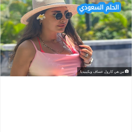
من هي كارول عساف ويكيبيديا