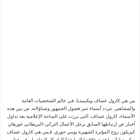
من هي كارول عساف ويكيبيديا، في عالم الشخصيات العامة
والمشاهير، تتردد أسماء تثير فضول الجمهور وتساؤلاته. من بين هذه
الأسماء، كارول عساف، التي برزت على الساحة الإعلامية بعد تداول
أخبار عن ارتباطها السابق برجل الأعمال التركي-البريطاني غورهان
كيزيلوز، زوج المؤثرة الشهيرة يومي خوري. فـمن هي كارول عساف
ويكيبيديا ؟ وما قصة علاقتها السابقة؟ إليك كل التفاصيل. في هذا