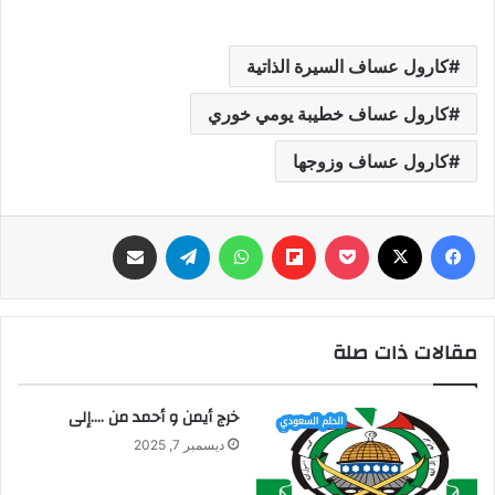
كارول عساف السيرة الذاتية
كارول عساف خطيبة يومي خوري
كارول عساف وزوجها
فيسبوك
‫X
‫Pocket
Flipboard
واتساب
تيلقرام
مشاركة عبر البريد
مقالات ذات صلة
خرج أيمن و أحمد من ….إلى
ديسمبر 7, 2025