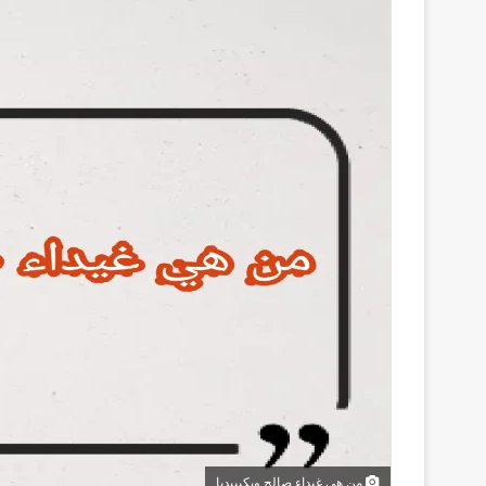
من هي غيداء صالح ويكيبيديا