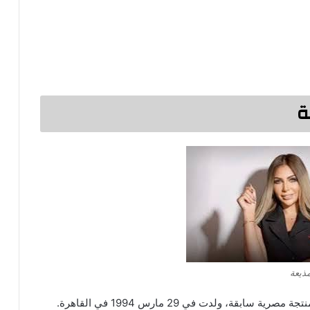
ة
ذيعة
من هي سارة خليفة المذيعة، سارة خليفة هي مذيعة ومنتجة مصرية سابقة، ولدت في 29 مارس 1994 في القاهرة.