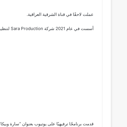
عملت لاحقًا في قناة الشرقية العراقية.
أسست في عام 2021 شركة Sara Production لتنظيم الفعاليات والحفلات.
قدمت برنامجًا ترفيهيًا على يوتيوب بعنوان “سارة وبيكا