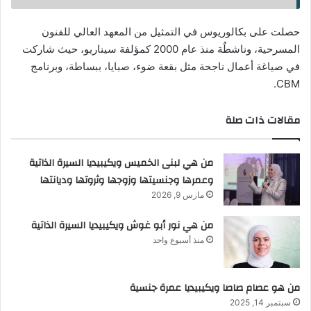
حصلت على بكالوريوس في التمثيل من المعهد العالي للفنون
المسرحية، وناشطٌة منذ عام 2000 كمؤلفة سيناريو، حيث شاركت
في صياغة أعمال ناجحة مثل بقعة ضوء، صبايا، ببساطة، وبرنامج
CBM.
مقالات ذات صلة
من هي لبنى الخميس ويكيبيديا السيرة الذاتية
وعمرها وجنسيتها وزوجها وثروتها وديانتها
مارس 9, 2026
من هي نور أبو غوش ويكيبيديا السيرة الذاتية
منذ أسبوع واحد
من هو عصام صاصا ويكيبيديا عمرة جنسية
سبتمبر 14, 2025