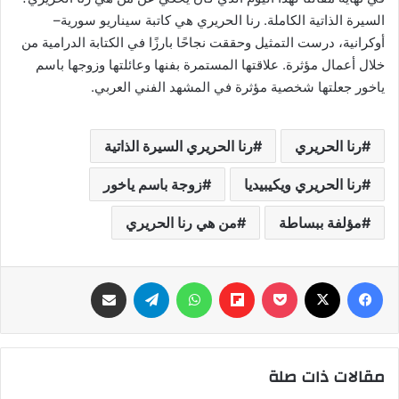
السيرة الذاتية الكاملة. رنا الحريري هي كاتبة سيناريو سورية–
أوكرانية، درست التمثيل وحققت نجاحًا بارزًا في الكتابة الدرامية من
خلال أعمال مؤثرة. علاقتها المستمرة بفنها وعائلتها وزوجها باسم
ياخور جعلتها شخصية مؤثرة في المشهد الفني العربي.
رنا الحريري
رنا الحريري السيرة الذاتية
رنا الحريري ويكيبيديا
زوجة باسم ياخور
مؤلفة ببساطة
من هي رنا الحريري
فيسبوك
‫X
‫Pocket
Flipboard
واتساب
تيلقرام
مشاركة عبر البريد
مقالات ذات صلة