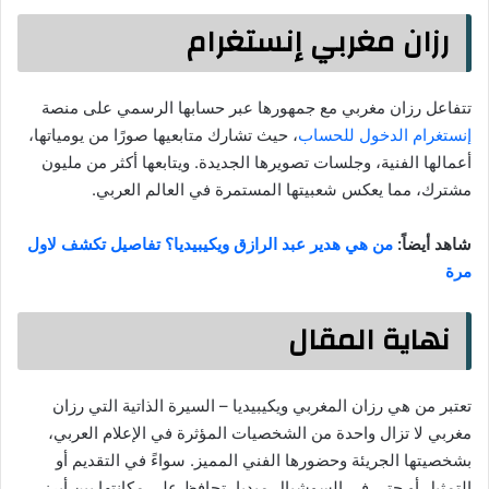
رزان مغربي إنستغرام
تتفاعل رزان مغربي مع جمهورها عبر حسابها الرسمي على منصة
إنستغرام الدخول للحساب
، حيث تشارك متابعيها صورًا من يومياتها،
أعمالها الفنية، وجلسات تصويرها الجديدة. ويتابعها أكثر من مليون
مشترك، مما يعكس شعبيتها المستمرة في العالم العربي.
شاهد أيضاً:
من هي هدير عبد الرازق ويكيبيديا؟ تفاصيل تكشف لاول
مرة
نهاية المقال
تعتبر من هي رزان المغربي ويكيبيديا – السيرة الذاتية التي رزان
مغربي لا تزال واحدة من الشخصيات المؤثرة في الإعلام العربي،
بشخصيتها الجريئة وحضورها الفني المميز. سواءً في التقديم أو
التمثيل أو حتى في السوشيال ميديا، تحافظ على مكانتها بين أبرز