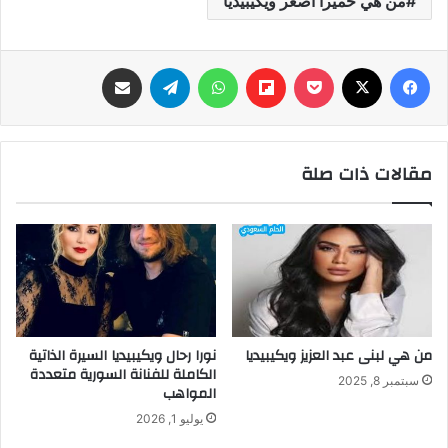
من هي حميرا أصغر ويكيبيديا
فيسبوك
‫X
‫Pocket
Flipboard
واتساب
تيلقرام
مشاركة عبر البريد
مقالات ذات صلة
من هي لبنى عبد العزيز ويكيبيديا
نورا رحال ويكيبيديا السيرة الذاتية
الكاملة للفنانة السورية متعددة
سبتمبر 8, 2025
المواهب
يوليو 1, 2026