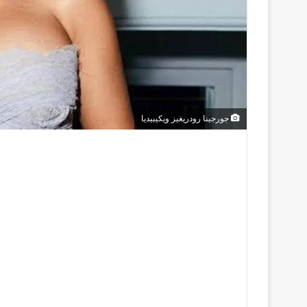
جورجينا رودريغيز ويكيبيديا