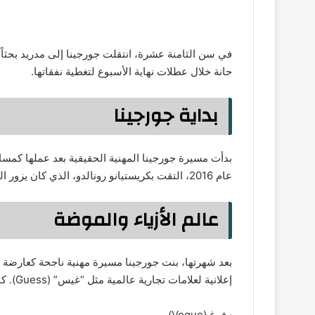
في سن الثامنة عشرة، انتقلت جورجينا إلى مدريد بحث
حانة خلال عطلات نهاية الأسبوع لتغطية نفقاتها.
بداية جورجينا
بدأت مسيرة جورجينا المهنية الحقيقية بعد عملها كم
عام 2016، التقت بكريستيانو رونالدو، الذي كان يزور المتجر، لتكون هذه اللحظة نقطة تحول في حياتها.
عالم الأزياء والموضة
بعد شهرتها، بنت جورجينا مسيرة مهنية ناجحة كعارضة
إعلانية لعلامات تجارية عالمية مثل “غيس” (Guess). كما تزينت أغلفة العديد من المجلات الدولية، بما في ذلك:
· فوغ (Vogue)