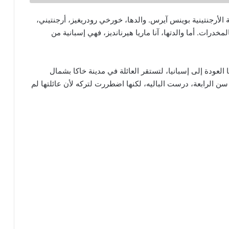
غيز في 27 يناير 1994 في العاصمة الأرجنتينية بوينس آيرس. والدها، خورخي رودريغيز، أرجنتيني،
رات. أما والدتها، آنا ماريا هيرنانديز، فهي إسبانية من
لعودة إلى إسبانيا، لتستقر العائلة في مدينة خاكا بشمال
سن الرابعة، درست الباليه، لكنها اضطررت لتركه لأن عائلتها لم