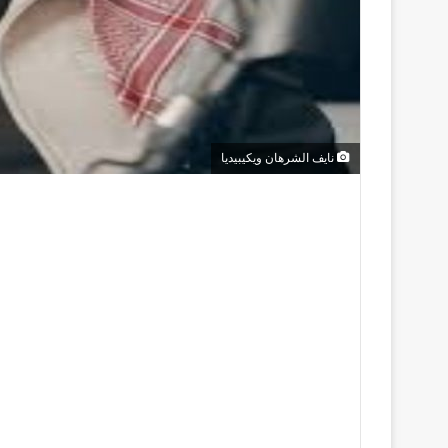
نايف الشرهان ويكيبيديا