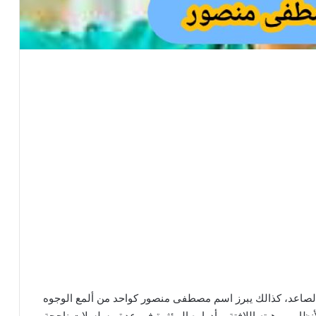
صاعد، كذالك يبرز اسم مصطفى منصور كواحد من ألمع الوجوه
ار بموهبته اللافتة، وأدواره المؤثرة في عدة مسلسلات ناجحة.