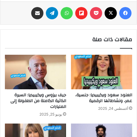
فيسبوك
‫X
‫Pocket
Flipboard
واتساب
تيلقرام
مشاركة عبر البريد
مقالات ذات صلة
العنود سعود ويكيبيديا: جنسية،
جيف بيزوس ويكيبيديا: السيرة
عمر، ونشاطاتها الرقمية
الذاتية الكاملة من الطفولة إلى
المليارات
أغسطس 24, 2025
يونيو 25, 2025