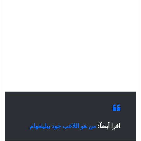
اقرا أيضآ:
من هو اللاعب جود بيلينغهام