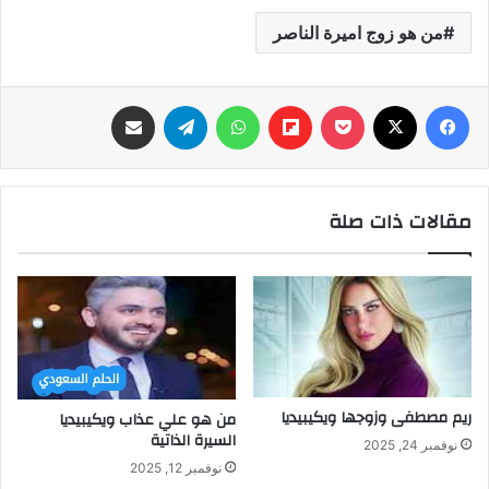
من هو زوج اميرة الناصر
فيسبوك
‫X
‫Pocket
Flipboard
واتساب
تيلقرام
مشاركة عبر البريد
مقالات ذات صلة
ريم مصطفى وزوجها ويكيبيديا
من هو علي عذاب ويكيبيديا
السيرة الذاتية
نوفمبر 24, 2025
نوفمبر 12, 2025