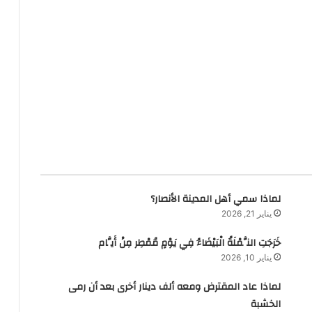
لماذا سمي أهل المدينة الأنصار؟
يناير 21, 2026
خَرَجَتِ النَّمْلَةُ الْبَيْضَاءُ فِي يَوْمٍ مُمْطِر مِنْ أَيَّام
يناير 10, 2026
لماذا عاد المقترض ومعه ألف دينار أخرى بعد أن رمى
الخشبة