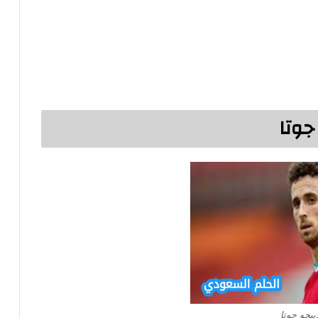
جوتا
ييجو جوتا