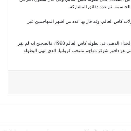
الحاسمه، ثم عدد دقائق المشاركه.
ولات كاس العالم، وقد فاز بها عدد من اشهر المهاجمين عبر
اجابه سؤال من هو المهاجم الفرنسي الذي فاز بجائزه الحذاء الذهبي في بطوله كاس العالم 1998، فالصحيح انه لم يفز
قي هو دافور شوكر مهاجم منتخب كرواتيا، الذي انهى البطوله
د