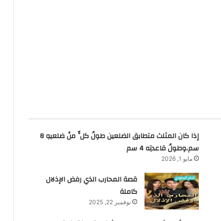
إذا كان المثلث متطابق الضلعين طولُ كلٍّ منْ ضلعيهِ 8
سم،وطولُ قاعدتِه 4 سم
مايو 1, 2026
قصة المحارب الذي رفض الإذلال
كاملة
نوفمبر 22, 2025