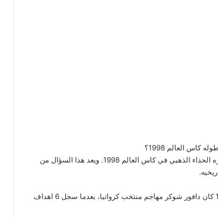
 كاس العالم 1998؟
الاجابه الصحيحه هي انه لم يفز اي مهاجم فرنسي بجائزه الحذاء الذهبي في كاس العالم 1998. ويعد هذا السؤال من
ريخيه.
الفائز الحقيقي بجائزه الحذاء الذهبي كاس العالم 1998 كان دافور شوكر مهاجم منتخب كرواتيا، بعدما سجل 6 اهداف