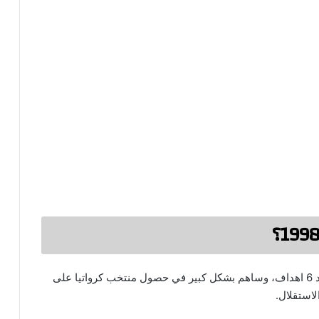
نجح دافور شوكر في تصدر قائمه هدافي البطوله برصيد 6 اهداف، وساهم بشكل كبير في حصول منتخب كرواتيا على
لاستقلال.