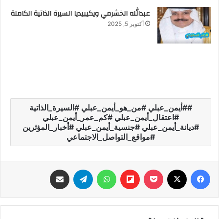
عبدالله الخشرمي ويكيبيديا السيرة الذاتية الكاملة
أكتوبر 5, 2025
#أيمن_عبلي #من_هو_أيمن_عبلي #السيرة_الذاتية
#اعتقال_أيمن_عبلي #كم_عمر_أيمن_عبلي
#ديانة_أيمن_عبلي #جنسية_أيمن_عبلي #أخبار_المؤثرين
#مواقع_التواصل_الاجتماعي
فيسبوك
‫X
‫Pocket
Flipboard
واتساب
تيلقرام
مشاركة عبر البريد