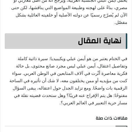
يحمل أيمن عبلي الجنسية العربية، ويُرجّح أنه من أصل مغاربي أو
مصري، بناءً على لهجته وطبيعة المواضيع التي يناقشها، لكن حتى
الآن لم يُصرّح رسميًا عن دولته الأصلية أو خلفيته العائلية بشكل
مفصّل.
نهاية المقال
في الختام يعتبر من هو أيمن عبلي ويكيبيديا: سيرة ذاتية كاملة
وتفاصيل اعتقال، أيمن عبلي ليس مجرد صانع محتوى، بل حالة
فكرية معاصرة أثّرت في آلاف المتابعين في الوطن العربي. سواء
كنت من مؤيديه أو ممن يختلفون معه، لا شك أن تأثيره في الساحة
الرقمية بات واضحًا. ومع تزايد الجدل حول اعتقاله، يبقى السؤال
مفتوحًا: هل يتم الإفراج عنه قريبًا؟ وهل ستحدث قضيته نقلة في
مسار حرية التعبير في العالم العربي؟.
مقالات ذات صلة