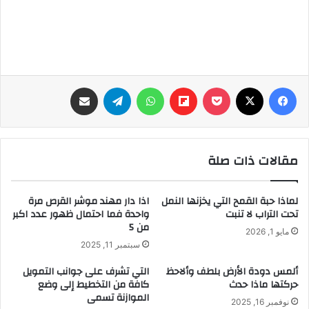
فيسبوك
‫X
‫Pocket
Flipboard
واتساب
تيلقرام
مشاركة عبر البريد
مقالات ذات صلة
لماذا حبة القمح التي يخزنها النمل
اذا دار مهند موشر القرص مرة
تحت التراب لا تنبت
واحدة فما احتمال ظهور عدد اكبر
من 5
مايو 1, 2026
سبتمبر 11, 2025
ألمس دودة الأرض بلطف وألاحظ
التي تشرف على جوانب التمويل
حركتها ماذا حدث
كافة من التخطيط إلى وضع
الموازنة تسمى
نوفمبر 16, 2025