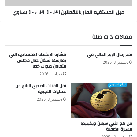
-١)
ميل المستقيم المار بالنقطتين (٣، -١)، (٢، ٠، -١) يساوي
يساوي
مقالات ذات صلة
تقع رمال الربع الخالي في
تتشابه الإنشطة الاقتصادية التي
يمارسها سكان دول مجلس
ديسمبر 3, 2025
التعاون صواب خطا
فبراير 1, 2026
نقل الفتات الصخري الناتج عن
عمليات التجوية
ديسمبر 3, 2025
من هو النبي سبلان ويكيبيديا
السيرة الكاملة
سبتمبر 10, 2025