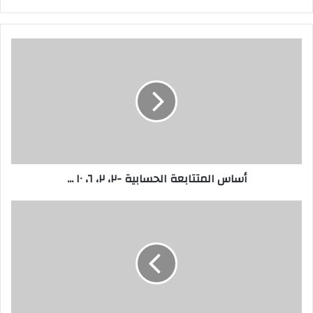
أساس
المتتابعة
الحسابية
-٢،
٢،
٦،
١٠
...
أساس المتتابعة الحسابية -٢، ٢، ٦، ١٠ ...
ميل
المستقيم
المار
بالنقطتين
(٣،
-١)،
(٢،
٠،