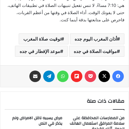
هي: 7:10 مساءً. لا تنس تفعيل تنبيهات الصلاة في تطبيقات الهاتف،
حتى لا يفوتك الوقت. أداء الصلاة في وقتها من أعظم القربات،
فاحرص على متابعتها بدقة أينما كنت.
أذان المغرب اليوم جده
توقيت صلاة المغرب
مواقيت الصلاة في جده
موعد الإفطار في جده
فيسبوك
‫X
‫Pocket
Flipboard
واتساب
تيلقرام
مشاركة عبر البريد
مقالات ذات صلة
من الممارسات المحافظة على
مرض يسببه ناقل الامراض ولم
سلامة المرافق استعمال الهاتف
يذكر في النص
الجوال أثناء القيادة