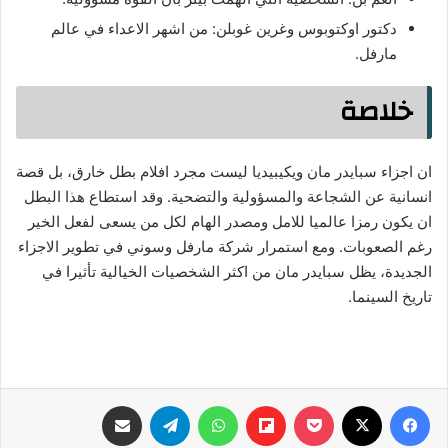
دكتور اوكتوبوس وغرين غوبلن: من اشهر الاعداء في عالم
مارفل.
خلاصة
ان اجزاء سبايدر مان ويكيبيديا ليست مجرد افلام بطل خارق، بل قصة
انسانية عن الشجاعة والمسؤولية والتضحية. وقد استطاع هذا البطل
ان يكون رمزا عالميا للامل ومصدر الهام لكل من يسعى لفعل الخير
رغم الصعوبات. ومع استمرار شركة مارفل وسوني في تطوير الاجزاء
الجديدة، يظل سبايدر مان من اكثر الشخصيات الخيالية تأثيرا في
تاريخ السينما.
فيسبوك
‫X
‫Pocket
Flipboard
واتساب
تيلقرام
مشاركة عبر البريد