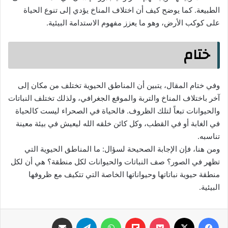
الطبيعة. كما يوضح كيف أن اختلاف المناخ يؤدي إلى تنوع الحياة
على كوكب الأرض، وهو ما يعزز مفهوم الاستدامة البيئية.
ختام
وفي ختام المقال، يتبين أن المناطق الحيوية تختلف من مكان إلى
آخر باختلاف المناخ والتربة والموقع الجغرافي، ولذلك تختلف النباتات
والحيوانات تبعاً لتلك الظروف. فالحياة في الصحراء ليست كالحياة
في الغابة أو في القطب، وكل كائن خلقه الله ليعيش في بيئة معينة
تناسبه.
ومن هنا، فإن الإجابة الصحيحة لسؤال: ما المناطق الحيوية التي
تظهر في الصور؟ صف النباتات والحيوانات لكل منطقة؟ هي أن لكل
منطقة حيوية نباتاتها وحيواناتها الخاصة التي تتكيف مع ظروفها
البيئية.
فيسبوك
‫X
‫Pocket
Flipboard
واتساب
تيلقرام
مشاركة عبر البريد