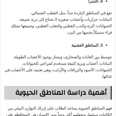
4. التندرا
تقع في المناطق الباردة جداً، مثل القطب الشمالي.
النباتات: حزازيات وأعشاب صغيرة لا تحتاج إلى تربة عميقة.
الحيوانات: الرنة والدب القطبي والثعلب القطبي، وجميعها تمتلك
فراء سميكاً يحميها من البرد.
5. المناطق العشبية
تتوسط بين الغابات والصحارى، وتمتاز بوجود الأعشاب الطويلة.
النباتات: أعشاب وبرية كثيفة تستخدم كمراعي للحيوانات.
الحيوانات: الأسود والزرافات والأرانب، وهي تعتمد على الأعشاب في
غذائها.
أهمية دراسة المناطق الحيوية
فهم المناطق الحيوية يساعد الطلاب على إدراك التوازن البيئي بين
الكائنات وبيئتها، ويجعلهم أكثر وعياً بدور الإنسان في المحافظة على