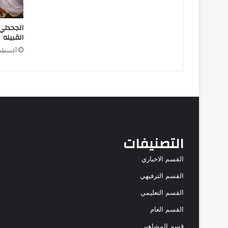
الجحدلي
القبيله
أغسطس 15, 
التصنيفات
القسم الاخباري
القسم الترفيهي
القسم التعليمي
القسم العام
قسم المشاهير