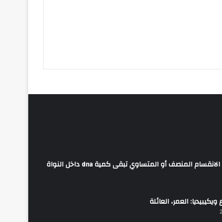
عندما تتضاعف الكروموسومات قبل الانقسام المنصف أو المتساوي تبقى كمية dna داخل النواة
 ويكيبيديا: العمر، العائلة