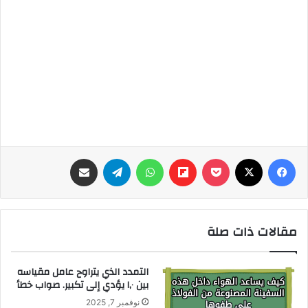
فيسبوك
‫X
‫Pocket
Flipboard
واتساب
تيلقرام
مشاركة عبر البريد
مقالات ذات صلة
التمدد الذي يتراوح عامل مقياسه
بين ١,٠ يؤدي إلى تكبير. صواب خطأ
نوفمبر 7, 2025