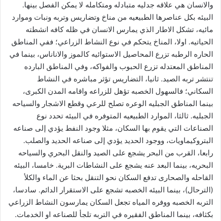
والانسان هي علاقه جدليه متبادله ومتكامله لا يمكن الفصل بينها.
البيئه بكل عناصرها الطبيعيه من مناخ وتضاريس وتربه ونبات وموارد
مائيه، تشكل الاطار الذي يمارس الانسان في ظله كافه انشطته
الحياتيه. اولا، المناخ يتحكم في نوع النشاط الزراعي؛ ففي المناطق
الحاره الرطبه تزرع المحاصيل الاستوائيه كالموز والاناناس، بينما في
المناطق المعتدله تزرع الحبوب والفواكه، وفي المناطق البارده
تنتشر تربه الصيد. ثانيا، التضاريس تؤثر مباشره في النشاط
السكاني؛ فالسهول الخصبه تؤهل للزراعه واقامه المدن الكبرى،
بينما المناطق الجبليه الوعره تصلح للرعي وقطع الاشجار والسياحه
الجبليه. ثالثا، الموارد الطبيعيه المتوفره في البيئه تحدد نوع
الصناعات التي يقوم بها السكان، مثلا وجود النفط يؤدي إلى صناعه
البتروكيماويات، ووجود الحديد يؤدي إلى صناعه الحديد والصلب.
رابعا، القرب من البحر يشجع على الصيد والنقل البحري والسياحه
البحريه، بينما البعد عنه يشجع على النشاطات البرية. خامسا، البيئه
القاحله والصحارى تدفع السكان نحو التنقل بحثا عن الماء والكلأ
(الترحال)، بينما البيئه الخصبه تشجع على الاستقرار الدائم. سادسا،
التربه الخصبه ووفره المياه تجعل السكان يمارسون النشاط الزراعي
بكثافه، بينما المناطق الفقيره في التربه تلجأ للصناعه او الخدمات.