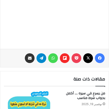
فيسبوك
‫X
‫Pocket
Flipboard
واتساب
تيلقرام
مشاركة عبر البريد
مقالات ذات صلة
من يسرع في سيره …. أكمل
بجواب شرط مناسب
نوفمبر 19, 2025