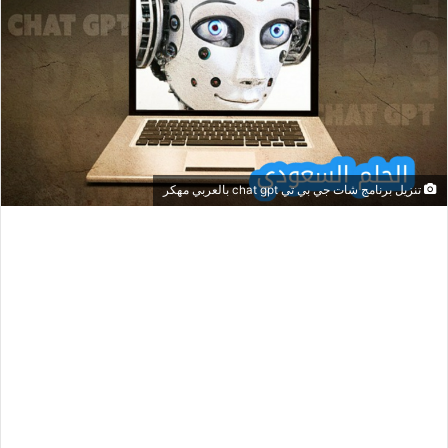
تنزيل برنامج شات جي بي تي chat gpt بالعربي مهكر