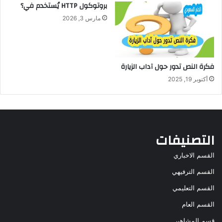
بروتوكول HTTP يُستخدم في؟
مارس 3, 2026
فكرة النص تدور حول آداب الزيارة
أكتوبر 19, 2025
التصنيفات
القسم الاخباري
القسم الترفيهي
القسم التعليمي
القسم العام
قسم المشاهير