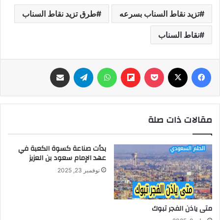
تزيد نقاط السناب بسرعه
طرق تزيد نقاط السناب
نقاط السناب
فيسبوك
‫X
‫Pocket
Flipboard
واتساب
تيلقرام
مشاركة عبر البريد
مقالات ذات صلة
بدأت صناعة كسوة الكعبة في
عهد الإمام سعود بن العزيز
نوفمبر 23, 2025
متى ياذن الفجر تبوك