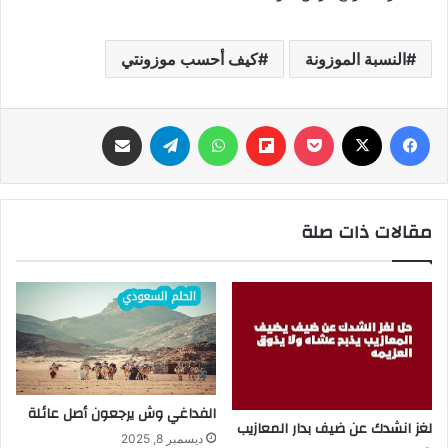
النسبة الموزونة
كيف أحسب موزونتي
فيسبوك
‫X
‫Pocket
Flipboard
واتساب
تيلقرام
مشاركة عبر البريد
مقالات ذات صلة
الفداغي وش يرجعون أصل عائلة
لغز انشدك عن ضيف بدار المعازيب
ديسمبر 8, 2025