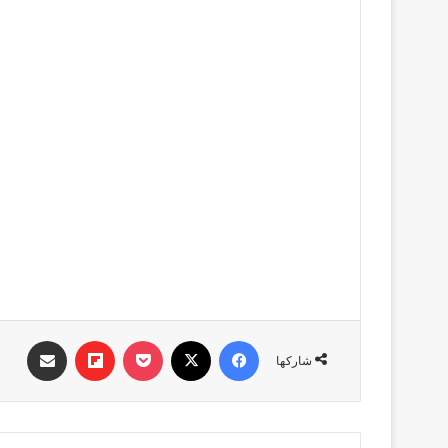
فيسبوك
‫X
‫Pocket
Flipboard
مشاركة عبر البري
شاركها