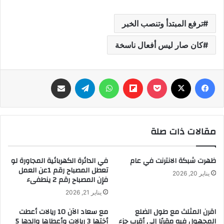
ترفع المبتدأ وتنصب الخبر
كان صار ليس أفعال ناسخة
فيسبوك
‫X
‫Pocket
Flipboard
واتساب
تيلقرام
مشاركة عبر البريد
مقالات ذات صلة
ظهرت شبكة الانترنت في عام
في الدائرة الكهربائية المجاورة لو
تعطل المصباح رقم 1عن العمل
يناير 20, 2026
فإن المصباح رقم 2 ينطفىء
يناير 21, 2026
اقرن المثلث مع طول الضلع
مع سعاد الآن 10 ريالات أعطت
المجهول فيه مقربًا إلى أقرب جزء
أختها 3 ريالات وأعطاها والدها 5