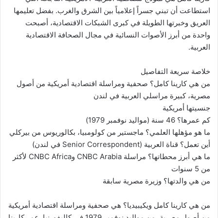
استطاعت أن تبني جسراً إعلامياً بين الشرق والغرب. بفضل تعليمها
العريق وخبرتها الطويلة في كبرى الشبكات الاقتصادية، أصبحت
واحدة من أبرز الأصوات النسائية في مجال الصحافة الاقتصادية
العربية.
خلاصة سريعة التفاصيل
من هي كارينا كامل؟ صحفية ومراسلة اقتصادية أمريكية من أصول
مصرية، كبيرة مراسلي العربية في لندن
جنسيتها أمريكية
كم عمرها؟ 46 سنة (مواليد نوفمبر 1979)
ما هو مؤهلها العلمي؟ ماجستير من كولومبيا، بكالوريوس من بيركلي
أين تعمل؟ قناة العربية (Senior Correspondent في لندن)
ما هي أبرز محطاتها؟ مراسلة CNBC Arabia وCNBC Africa لأكثر
من 5 سنوات
من هي والدتها؟ وزيرة مصرية سابقة
من هي كارينا كامل ويكيبيديا؟ هي صحفية ومراسلة اقتصادية أمريكية
من أصول مصرية، من مواليد نوفمبر 1979 في كاليفورنيا. عمر كارينا