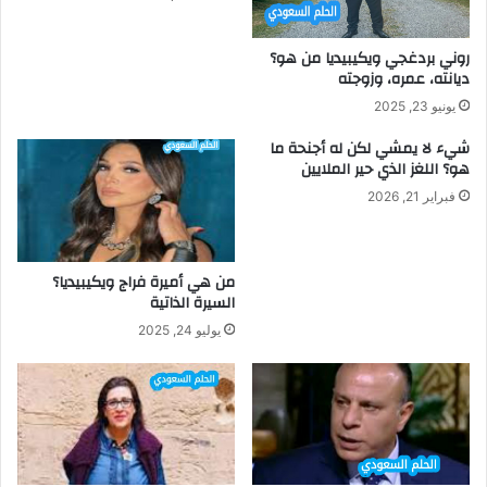
روني بردغجي ويكيبيديا من هو؟
ديانته، عمره، وزوجته
يونيو 23, 2025
شيء لا يمشي لكن له أجنحة ما
هو؟ اللغز الذي حير الملايين
فبراير 21, 2026
من هي أميرة فراج ويكيبيديا؟
السيرة الذاتية
يوليو 24, 2025