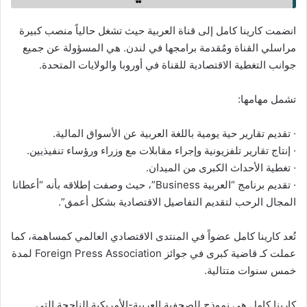
انضمت كارينا كامل إلى قناة العربية حيث تشغل حالياً منصب كبيرة
مراسلي القناة ومُقدمة برامجها في لندن. هي المسؤولة عن جميع
جوانب التغطية الاقتصادية للقناة في أوروبا والولايات المتحدة.
تشمل مهامها:
· تقديم تقارير حية يومية باللغة العربية عن الأسواق المالية.
· إنتاج تقارير تلفزيونية وإجراء مقابلات مع وزراء ورؤساء تنفيذيين.
· تغطية الأحداث الكبرى من الميدان.
· تقديم برنامج “العربية Business”، حيث وصفت إطلاقه بأنه “أعطانا
المجال الرحب لتقديم التفاصيل الاقتصادية بشكل أعمق”.
تُعد كارينا كامل عضواً في المنتدى الاقتصادي العالمي كمساهمة، كما
عملت كـ قاضية كبرى في جوائز Foreign Press Association لمدة
خمس سنوات متتالية.
كارينا كامل هي نموذج للصحفية العربية-الأمريكية الناجحة التي