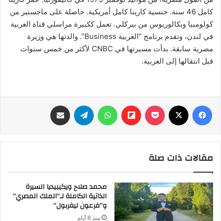
كامل 46 سنة. جنسية كارينا كامل أمريكية. حاصلة على ماجستير من
كولومبيا وبكالوريوس من بيركلي. تعمل ككبيرة مراسلي قناة العربية
في لندن، وتقدم برنامج “العربية Business”. والدتها هي وزيرة
مصرية سابقة. بدأت مسيرتها في CNBC لأكثر من خمس سنوات
قبل انتقالها إلى العربية.
فيسبوك
‫X
‫Pocket
Flipboard
واتساب
تيلقرام
مشاركة عبر البريد
مقالات ذات صلة
محمد صلاح ويكيبيديا السيرة
الذاتية الكاملة لـ”الملك المصري”
و”فرعون ليفربول”
منذ 6 أيام