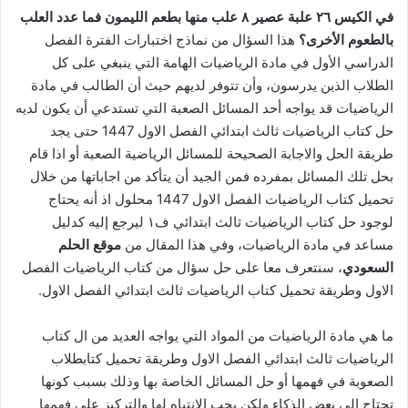
في الكيس ٢٦ علبة عصير ٨ علب منها بطعم الليمون فما عدد العلب
بالطعوم الأخرى؟
هذا السؤال من نماذج اختبارات الفترة الفصل
الدراسي الأول في مادة الرياضيات الهامة التي ينبغي على كل
الطلاب الذين يدرسون، وأن تتوفر لديهم حيث أن الطالب في مادة
الرياضيات قد يواجه أحد المسائل الصعبة التي تستدعي أن يكون لديه
حل كتاب الرياضيات ثالث ابتدائي الفصل الاول 1447 حتى يجد
طريقة الحل والاجابة الصحيحة للمسائل الرياضية الصعبة أو اذا قام
بحل تلك المسائل بمفرده فمن الجيد أن يتأكد من اجاباتها من خلال
تحميل كتاب الرياضيات الفصل الاول 1447 محلول اذ أنه يحتاج
لوجود حل كتاب الرياضيات ثالث ابتدائي ف١ ليرجع إليه كدليل
مساعد في مادة الرياضيات، وفي هذا المقال من
موقع الحلم
السعودي
، سنتعرف معا على حل سؤال من كتاب الرياضيات الفصل
الاول وطريقة تحميل كتاب الرياضيات ثالث ابتدائي الفصل الاول.
ما هي مادة الرياضيات من المواد التي يواجه العديد من ال كتاب
الرياضيات ثالث ابتدائي الفصل الاول وطريقة تحميل كتابطلاب
الصعوبة في فهمها أو حل المسائل الخاصة بها وذلك بسبب كونها
تحتاج إلى بعض الذكاء ولكن يجب الانتباه لها والتركيز على فهمها