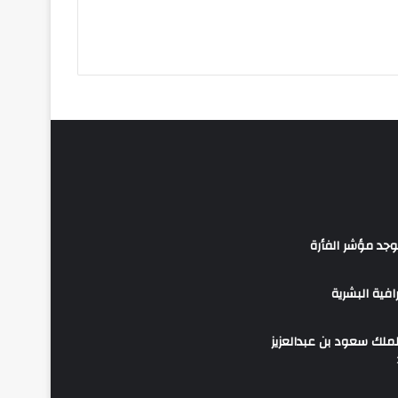
وجد مؤشر الفأرة
فية البشرية
ملك سعود بن عبدالعزيز