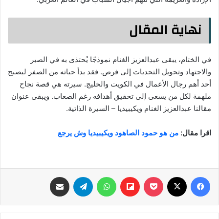
نهاية المقال
في الختام، يبقى عبدالعزيز الغنام نموذجًا يُحتذى به في الصبر
والاجتهاد وتحويل التحديات إلى فرص. فقد بدأ حياته من الصفر ليصبح
أحد أهم رجال الأعمال في الكويت والخليج. سيرته هي قصة نجاح
ملهمة لكل من يسعى إلى تحقيق أهدافه رغم الصعاب. ويبقى عنوان
مقالنا عبدالعزيز الغنام ويكيبيديا – السيرة الذاتية.
اقرا مقال:
من هو حمود الصاهود ويكيبيديا وش يرجع
فيسبوك
‫X
‫Pocket
Flipboard
واتساب
تيلقرام
مشاركة عبر البريد