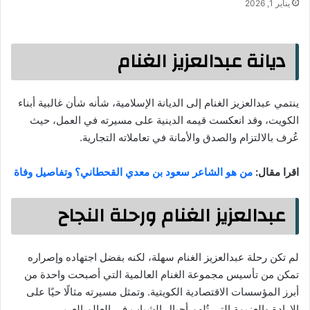
يناير 1, 2026
ديانة عبدالعزيز الغنام
ينتمي عبدالعزيز الغنام إلى الديانة الإسلامية، شأنه شأن غالبية أبناء
الكويت، وقد انعكست قيمه الدينية على مسيرته في العمل، حيث
عُرف بالالتزام والصدق والأمانة في تعاملاته التجارية.
اقرا مقال:
من هو الشاعر سعود بن معدي القحطاني؟ وتفاصيل وفاة
عبدالعزيز الغنام ورحلة النجاح
لم تكن رحلة عبدالعزيز الغنام سهلة، لكنه بفضل اجتهاده وإصراره
تمكن من تأسيس مجموعة الغنام العالمية التي أصبحت واحدة من
أبرز المؤسسات الاقتصادية الكويتية. وتمثل مسيرته مثالًا حيًا على
الإرادة والعزيمة التي تُلهم أجيال الشباب في العالم العربي.