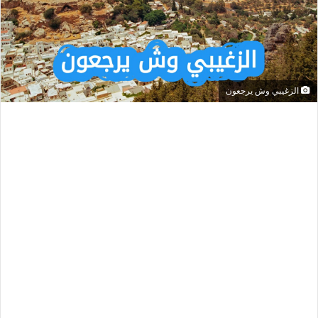
الزغيبي وش يرجعون