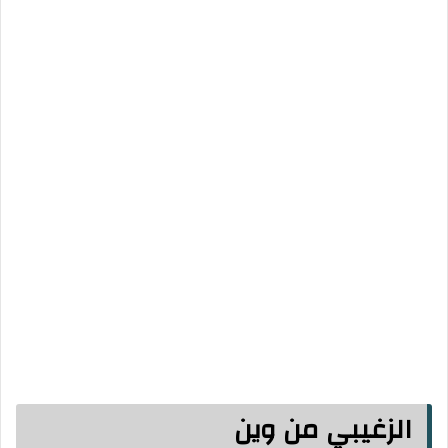
الزغيبي من وين