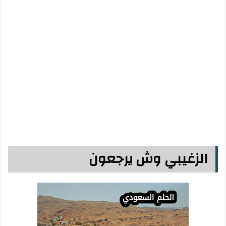
الزغيبي وش يرجعون