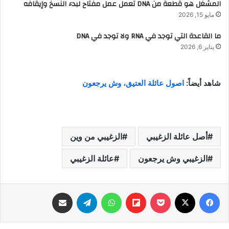
المشغل هو قطعة من DNA تعمل عمل مفتاح لبدء النسخ وإيقافه
مايو 15, 2026
ما القاعدة التي توجد في RNA ولا توجد في DNA
يناير 6, 2026
شاهد أيضاً:
اصول عائلة العتيق، وش يرجعون
أصل عائلة الزغيبي
الزغيبي من وين
الزغيبي وش يرجعون
عائلة الزغيبي
فيسبوك
‫X
‫Pocket
Flipboard
واتساب
تيلقرام
مشاركة عبر البريد