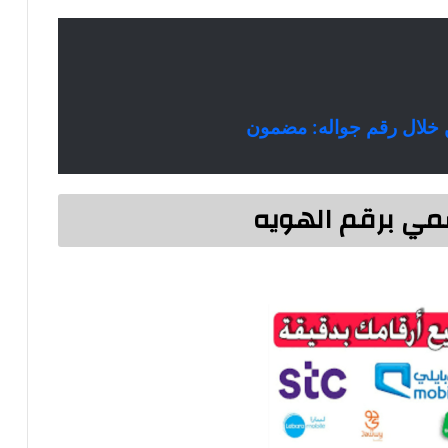
لال رقم جواله: مضمون
سمي برقم الهويه