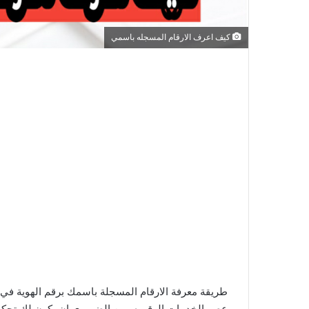
كيف اعرف الارقام المسجله باسمي
طريقة معرفة الارقام المسجلة باسمك برقم الهوية في
عصر الخدمات الرقميه، من الضروري ان يكون لك تحكم ك