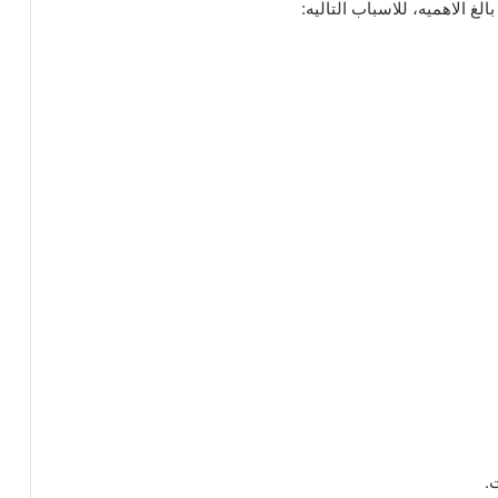
غ الاهميه، للاسباب التاليه:
.