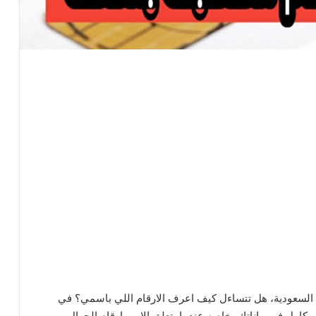
 السعودية، هل تتساءل كيف اعرف الارقام اللي باسمي؟ في
امل في بياناتك، خاصه عندما يتعلق الامر بارقام الجوال