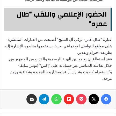
الحضور الإعلامي واللقب “طال
عمره”
عبارة “طال عمره تركي آل الشيخ” أصبحت من العبارات المنتشرة
على مواقع التواصل الاجتماعي، حيث يستخدمها متابعوه للإشارة إليه
بطريقة احترام وتقدير.
فقد استطاع أن يجمع بين الهيبة الرسمية والقرب من الجمهور من
خلال تفاعله المباشر عبر حساباته على “إكس” (تويتر سابقًا)
و”إنستغرام”، حيث يشارك آراءه ومشاريعه الجديدة بشفافية وروح
مرحة.
فيسبوك
‫X
‫Pocket
Flipboard
واتساب
تيلقرام
مشاركة عبر البريد