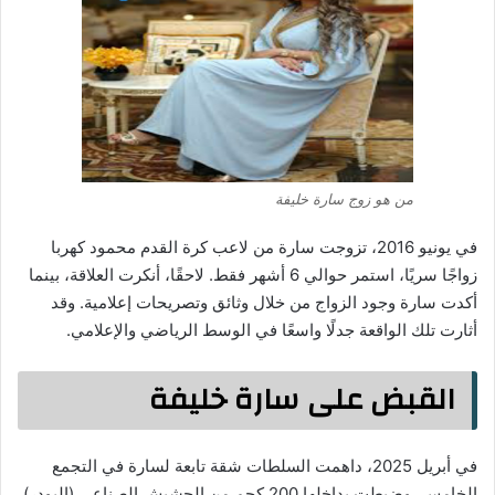
من هو زوج سارة خليفة
في يونيو 2016، تزوجت سارة من لاعب كرة القدم محمود كهربا
زواجًا سريًا، استمر حوالي 6 أشهر فقط. لاحقًا، أنكرت العلاقة، بينما
أكدت سارة وجود الزواج من خلال وثائق وتصريحات إعلامية. وقد
أثارت تلك الواقعة جدلًا واسعًا في الوسط الرياضي والإعلامي.
القبض على سارة خليفة
في أبريل 2025، داهمت السلطات شقة تابعة لسارة في التجمع
الخامس، وضبطت بداخلها 200 كجم من الحشيش الصناعي (البودر)،