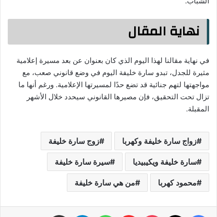
الشباب.
نهاية المقال
في نهاية مقالنا لهذا اليوم الذي كان بعنوان عن بعد مسيرة إعلامية
مثيرة للجدل، تبدو سارة خليفة اليوم في وضع قانوني صعب، مع
مواجهتها لتهم جنائية قد تضع حدًا لمسيرتها الإعلامية. ورغم أنها ما
تزال تحت التحقيق، فإن مصيرها القانوني سيحدد خلال الأشهر
المقبلة.
زواج سارة خليفة وكهربا
زوج سارة خليفة
سارة خليفة ويكيبيديا
سيرة سارة خليفة
محمود كهربا
من هي سارة خليفة
فيسبوك
‫X
‫Pocket
Flipboard
واتساب
تيلقرام
مشاركة عبر البريد