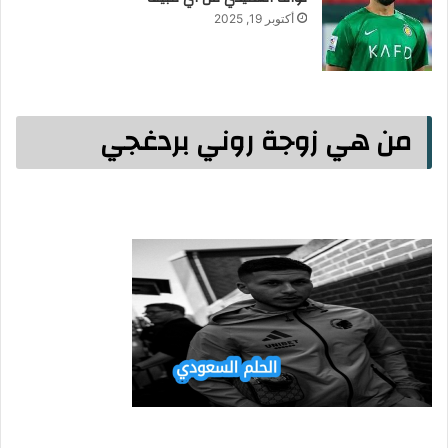
أكتوبر 19, 2025
من هي زوجة روني بردغجي