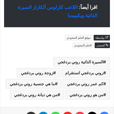
اقرا أيضآ:
اللاعب كارلوس ألكاراز السيرة
الذاتية ويكيبيديا
بواسطة
موقع الحلم السعودي
المصدر
الحلم السعودي
السيرة الذاتية روني بردغجي
روني بردغجي انستقرام
زوجة روني بردغجي
كم عمر روني بردغجي
ما هي جنسية روني بردغجي
من هو روني بردغجي
من هي ديانة روني بردغجي
فيسبوك
‫X
‫Pocket
Flipboard
واتساب
تيلقرام
مشاركة عبر البريد