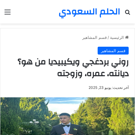
الحلم السعودي
بحث عن
الق
الرئيسية
/
قسم المشاهير
قسم المشاهير
روني بردغجي ويكيبيديا من هو؟
ديانته، عمره، وزوجته
آخر تحديث: يونيو 23, 2025