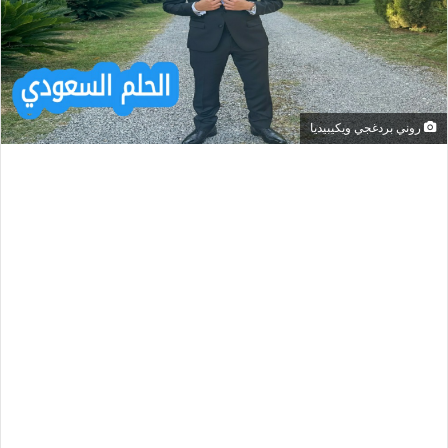
روني بردغجي ويكيبيديا