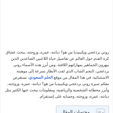
روني بردغجي ويكيبيديا من هو؟ ديانته، عمره، وزوجته، يبحث عشاق
كرة القدم حول العالم عن تفاصيل حياة اللاعبين الصاعدين الذين
يبهرون الجماهير بمهاراتهم اللافتة، ومن أبرز هذه الأسماء روني
بردغجي، النجم الشاب الذي لفت الأنظار بسرعة إلى موهبته
الاستثنائية. في هذا المقال من موقع
الحلم السعودي
، نستعرض
معكم سيرة روني بردغجي ويكيبيديا من هو؟ ديانته، عمره، وزوجته،
وأبرز محطاته الشخصية والرياضية، ومعلومات يبحث عنها الكثير مثل
ديانته، عمره، وزوجته، وحسابه على إنستقرام.
محتويات المقال