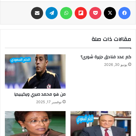
فيسبوك
‫X
‫Pocket
Flipboard
واتساب
تيلقرام
مشاركة عبر البريد
مقالات ذات صلة
كم عدد فنادق جزيرة شورى؟
يونيو 30, 2026
من هو محمد صبري ويكيبيديا
نوفمبر 17, 2025