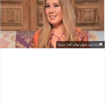
رانيا فريد شوقي مواليد كام؟ عمرها